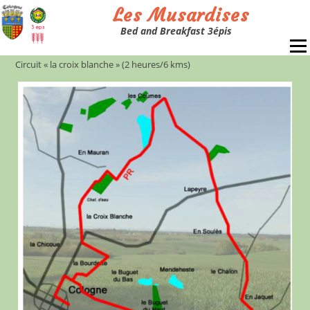
Skip
Les Musardises
to
Bed and Breakfast 3épis
content
Menu
Circuit « la croix blanche » (2 heures/6 kms)