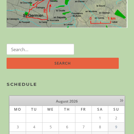
Search
for:
SCHEDULE
»
August
2026
MO
TU
WE
TH
FR
SA
SU
1
2
3
4
5
6
7
8
9